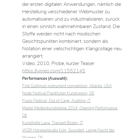
der ersten digitalen Anwendungen, nämlich die
Herstellung verschiedener Webmuster zu
automatisieren und zu industrialisieren, zurück
in einen sinnlich wahrnehmbaren Zustand. Die
Stoffe werden nicht nach modischen
Gesichtspunkten kombiniert, sondern als
Notation einer vielschichtigen Klangcollage neu
arrangiert.
Video, 2010, Probe, kurzer Teaser
https://vimeo.com/11552145
Performances (Auswahl):
First Guthman instrument competition, Atlanta, USA
Node Festival Frankfurter Kunstverein, DE
Flussi Festival, Out of Cage, Avellino, IT
Marler Medienkunstpreise 2014, Opening Performance,
DE
Kunsthalle Lana, Transart Bozen, IT
WDR Hörspielstudio Köln, Soundart, Lange Nacht der
Museen, DE