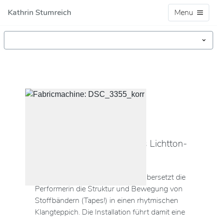
Kathrin Stumreich
Menu
SOUND PERFORMANCE
Fabricmachine
Textile Gewebe werden als Lichtton-
Spur interpretiert
Mittles eines optischen Sensors übersetzt die
Performerin die Struktur und Bewegung von
Stoffbändern (Tapes!) in einen rhytmischen
Klangteppich. Die Installation führt damit eine